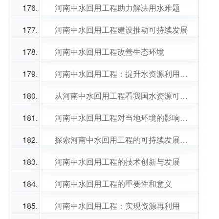
河南中水回用工程助力解决用水难题
河南中水回用工程建设推动可持续发展
河南中水回用工程改善生态环境
河南中水回用工程：提升水资源利用效率
从河南中水回用工程看我国水资源可持续利用的探索
河南中水回用工程对当地环境的影响及效益分析
探索河南中水回用工程的可持续发展路径
河南中水回用工程的技术创新与发展
河南中水回用工程的重要性和意义
河南中水回用工程：实现资源再利用