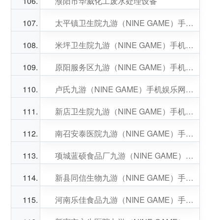
濮阳市华威化工废水处理设备
太平镇卫生院九游（NINE GAME）手机娱乐网游-官方认证游戏中心
米坪卫生院九游（NINE GAME）手机娱乐网游-官方认证游戏中心
原阳服务区九游（NINE GAME）手机娱乐网游-官方认证游戏中心
卢氏九游（NINE GAME）手机娱乐网游-官方认证游戏中心
新店卫生院九游（NINE GAME）手机娱乐网游-官方认证游戏中心
南召安泰医院九游（NINE GAME）手机娱乐网游-官方认证游戏中心
项城蓝硕食品厂九游（NINE GAME）手机娱乐网游-官方认证游戏中心
新县同信生物九游（NINE GAME）手机娱乐网游-官方认证游戏中心
河南乐佳食品九游（NINE GAME）手机娱乐网游-官方认证游戏中心