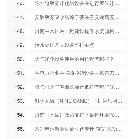
你知道酸雾净化塔设备在进行废气处理时都做了哪些保护工作吗
安装酸雾吸收塔除了要注意安装高度还有哪些事项需要注意？
河南中水回用工程建设提升水资源利用效率
污水处理常见设备维护要点
大气净化设备使用的用途都有哪些？
在电力行业中脱硫脱硝设备占据着怎么的位置？
曝气机除了寿命长噪音低还有哪些优势呢？
对于九游（NINE GAME）手机娱乐网游-官方认证游戏中心MBR工艺你了解的有多少？
河南中水回用政策支持下促进环境保护与经济发展
透过春运数据见证时代变迁 感受“流动”的速度和发展活力