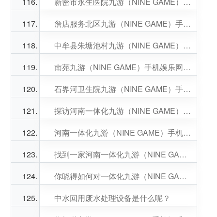
新密市永生医院九游（NINE GAME）手机娱乐网游-官方认证游戏中心
詹店服务北区九游（NINE GAME）手机娱乐网游-官方认证游戏中心
中牟县朱塘池村九游（NINE GAME）手机娱乐网游-官方认证游戏中心设备
南苑九游（NINE GAME）手机娱乐网游-官方认证游戏中心
石界河卫生院九游（NINE GAME）手机娱乐网游-官方认证游戏中心
探访河南一体化九游（NINE GAME）手机娱乐网游-官方认证游戏中心厂家，揭秘环保产业的发展之路
河南一体化九游（NINE GAME）手机娱乐网游-官方认证游戏中心厂家：为建设生态省打造绿色制造
找到一家河南一体化九游（NINE GAME）手机娱乐网游-官方认证游戏中心厂家，为环境保护贡献一份力量
你晓得如何对一体化九游（NINE GAME）手机娱乐网游-官方认证游戏中心进行排查调试么?随小编一起来了解下
中水回用废水处理设备是什么呢？