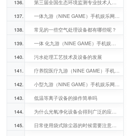
第三届全国生态环境监测专业技术人员大比武活动全国决赛在江苏南通举行
一体九游（NINE GAME）手机娱乐网游-官方认证游戏中心在使用时需要注意哪些事项？分别是什么？
常见的一些空气处理设备都有哪些呢？
一体 化九游（NINE GAME）手机娱乐网游-官方认证游戏中心的应用有什么优势？
污水处理工艺技术及设备的发展
疗养院医疗九游（NINE GAME）手机娱乐网游-官方认证游戏中心的设计原则
小型九游（NINE GAME）手机娱乐网游-官方认证游戏中心的可行性高不高？
低温等离子设备的操作简单吗
为什么光氧净化设备会得到广泛的应用呢
日常使用袋式除尘器的时候需要注意哪些事项？