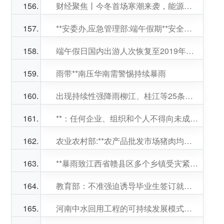
财经聚焦丨今冬首场寒潮来袭，能源行业保供形势如何？
**安委办,应急管理部:端午假期**安全形势总体平稳
端午假日国内出游人次恢复至2019年同期86.8%
雨带**南压华南需警惕持续暴雨
出现持续性强降雨柳江、桂江等25条河流发生超警洪水
**：任何企业、组织和个人不得向未成年人提供文身服务
农业农村部:**农产品批发市场猪肉均价比节前下降1.2%
**暴雨致江西省赣县区多个乡镇受灾紧急转移被困群众近千人
教育部：不准强迫诱导毕业生签订就业协议和劳动合同
河南中水回用工程的可持续发展模式探讨