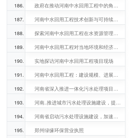
政府在推动河南中水回用工程中的角色和挑战
河南中水回用工程技术创新与可持续发展
探索河南中水回用工程在水资源管理中的作用
河南中水回用工程对当地环境和经济的影响
实地探访河南中水回用工程项目现场
河南中水回用工程：建设规模、进展及未来展望
河南省深入推进一体化污水处理项目，助力生态文明建设
河南..推进城市污水处理设施建设，提升水环境质量
河南省启动污水处理设施建设，加速环境保护步伐
郑州绿缘环保营业执照