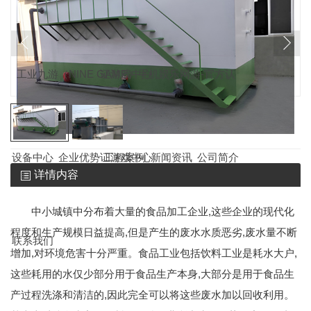
工业九游（NINE GAME）手机娱乐网游-官方认
证游戏中心
设备中心
企业优势
证游戏中心
工程案例
新闻资讯
公司简介
详情内容
中小城镇中分布着大量的食品加工企业,这些企业的现代化
程度和生产规模日益提高,但是产生的废水水质恶劣,废水量不断
联系我们
增加,对环境危害十分严重。食品工业包括饮料工业是耗水大户,
这些耗用的水仅少部分用于食品生产本身,大部分是用于食品生
产过程洗涤和清洁的,因此完全可以将这些废水加以回收利用。