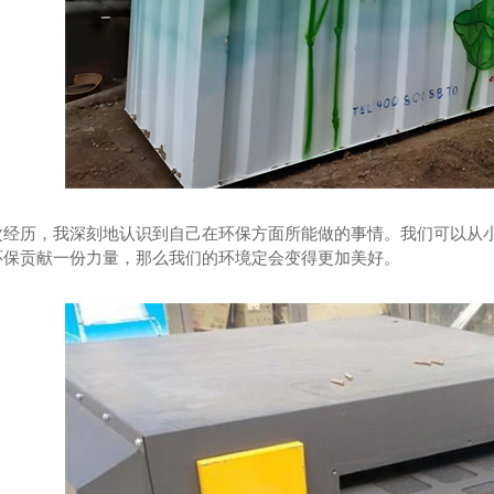
次经历，我深刻地认识到自己在环保方面所能做的事情。我们可以从
环保贡献一份力量，那么我们的环境定会变得更加美好。