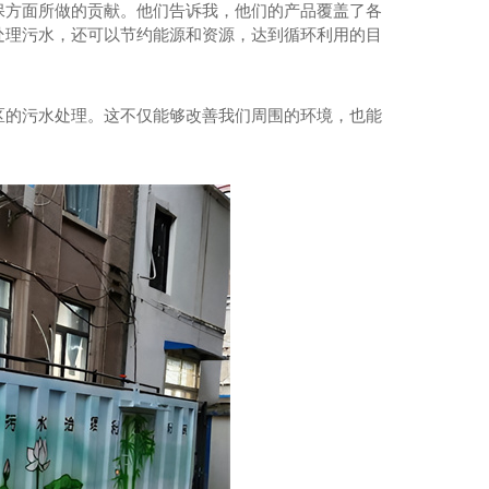
保方面所做的贡献。他们告诉我，他们的产品覆盖了各
处理污水，还可以节约能源和资源，达到循环利用的目
区的污水处理。这不仅能够改善我们周围的环境，也能