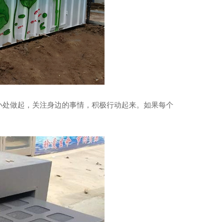
小处做起，关注身边的事情，积极行动起来。如果每个