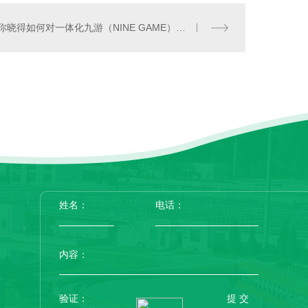
你晓得如何对一体化九游（NINE GAME）手机娱乐网游-官方认证游戏中心进行排查调试么?随小编一起来了解下
提 交