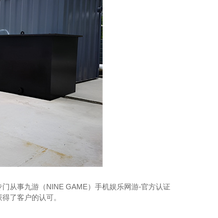
卫生院九游（NINE GAME）手机娱乐网游-官方认证游戏中心
事九游（NINE GAME）手机娱乐网游-官方认证
获得了客户的认可。