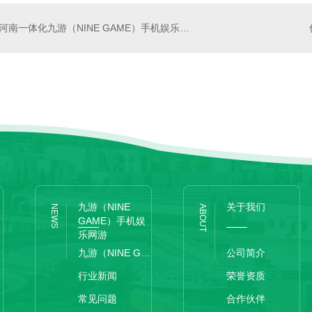
河南一体化九游（NINE GAME）手机娱乐网游-官方认证游戏中心厂家：为建设生态省打造绿色制造
九游（NINE
关于我们
NEWS
ABOUT
GAME）手机娱
乐网游
九游（NINE GAME）手机娱乐网游
公司简介
行业新闻
荣誉资质
常见问题
合作伙伴