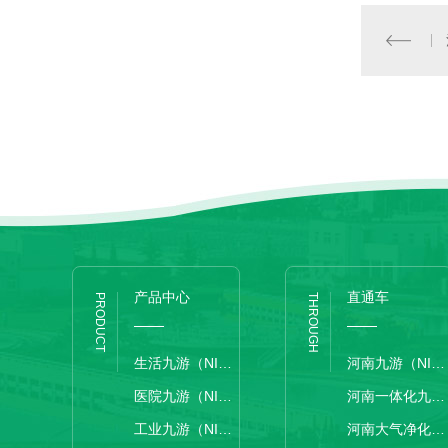
产品中心
直通车
PRODUCT
THROUGH
生活九游（NINE GAME）手机娱乐网游-官方认证游戏中心
河南九游（NINE GAME）手机娱乐网游-官方认证游戏中心
医院九游（NINE GAME）手机娱乐网游-官方认证游戏中心
河南一体化九游（NINE GAME）手机娱乐网游-官方认证游戏中心
工业九游（NINE GAME）手机娱乐网游-官方认证游戏中心
河南大气净化设备