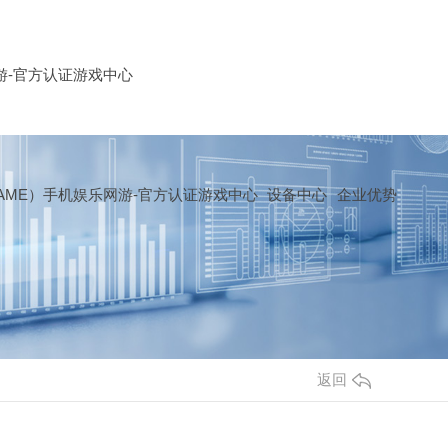
网游-官方认证游戏中心
GAME）手机娱乐网游-官方认证游戏中心
设备中心
企业优势
返回