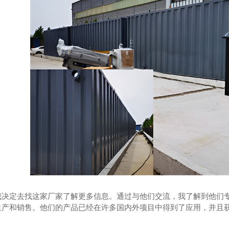
卫生院九游（NINE GAME）手机娱乐网游-官方认证游戏中心
卫生院九游（NINE GAME）手机娱乐网游-官方认证游戏中心
决定去找这家厂家了解更多信息。通过与他们交流，我了解到他们专门从
生产和销售。他们的产品已经在许多国内外项目中得到了应用，并且