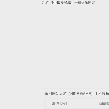
九游（NINE GAME）手机娱乐网游
返回网站九游（NINE GAME）手机娱
联系我们
新闻