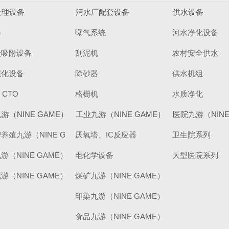
处理设备
污水厂配套设备
供水设备
器
曝气系统
河水净化设备
炭吸附设备
刮泥机
农村安全供水
催化设备
除砂器
供水机组
、CTO
格栅机
水质净化
游（NINE GAME）手机娱乐网游-官方认证游戏中心
工业九游（NINE GAME）手机娱乐网游-官
医院九游（NIN
养殖九游（NINE GAME）手机娱乐网游-官方认证游戏中心
厌氧塔、IC反应器
卫生院系列
游（NINE GAME）手机娱乐网游-官方认证游戏中心
电化学设备
大型医院系列
游（NINE GAME）手机娱乐网游-官方认证游戏中心
煤矿九游（NINE GAME）手机娱乐网游-官
印染九游（NINE GAME）手机娱乐网游-官
食品九游（NINE GAME）手机娱乐网游-官