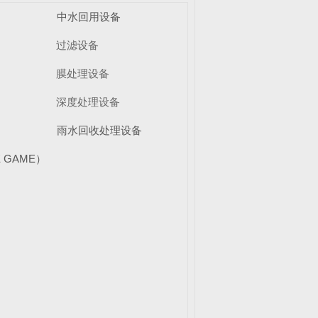
中水回用设备
过滤设备
膜处理设备
深度处理设备
雨水回收处理设备
方认证游戏中心
E GAME）手机娱乐网游-官方认证游戏中心
方认证游戏中心
方认证游戏中心
方认证游戏中心