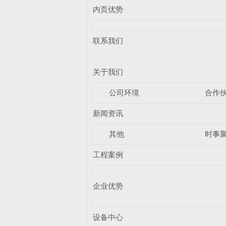
内页优势
联系我们
关于我们
公司环境
合作
新闻资讯
其他
时事
工程案例
企业优势
设备中心