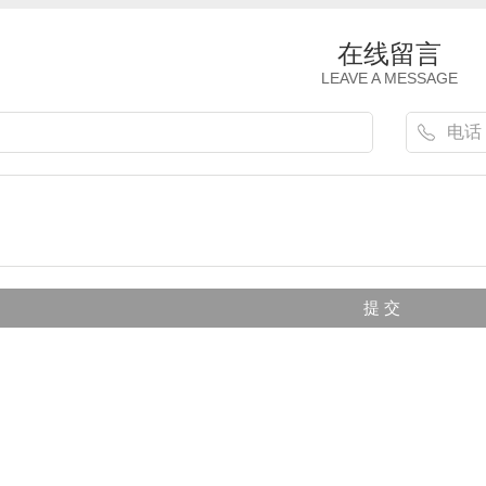
在线留言
LEAVE A MESSAGE