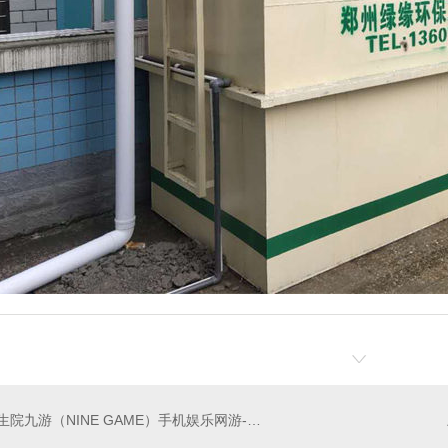
卫生院九游（NINE GAME）手机娱乐网游-官方认证游戏中心