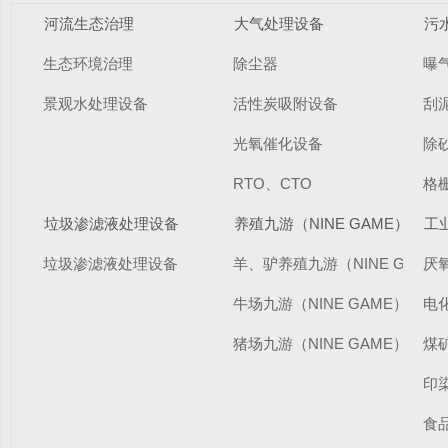
河流生态治理
大气处理设备
污
生态环境治理
除尘器
曝
景观水处理设备
活性炭吸附设备
刮
光氧催化设备
除
RTO、CTO
格
垃圾渗滤液处理设备
养殖九游（NINE GAME）手
工
垃圾渗滤液处理设备
羊、驴养殖九游（NINE GAM
厌
牛场九游（NINE GAME）手
电
猪场九游（NINE GAME）手
煤
印
食