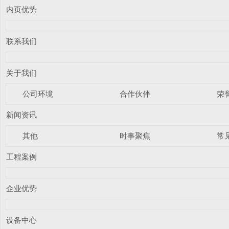
内页优势
联系我们
关于我们
公司环境
合作伙伴
荣
新闻资讯
其他
时事聚焦
常
工程案例
企业优势
设备中心