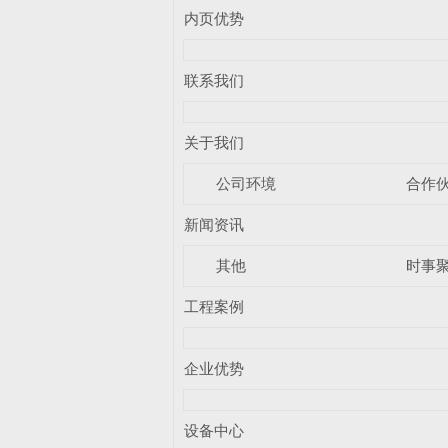
内页优势
联系我们
关于我们
公司环境
合作
新闻资讯
其他
时事
工程案例
企业优势
设备中心