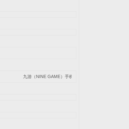
九游（NINE GAME）手机娱乐网游