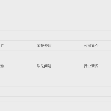
伙伴
荣誉资质
公司简介
聚焦
常见问题
行业新闻