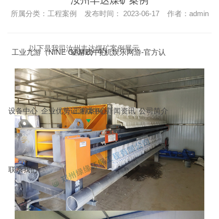
所属分类：工程案例 发布时间： 2023-06-17 作者：admin
以下是我司汝州丰达煤矿案例展示
工业九游（NINE GAME）手机娱乐网游-官方认
证游戏中心
设备中心
企业优势
证游戏中心
工程案例
新闻资讯
公司简介
联系我们