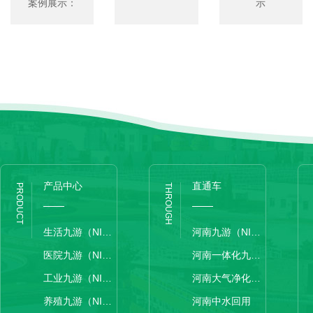
案例展示：
示
产品中心
直通车
PRODUCT
THROUGH
生活九游（NINE GAME）手机娱乐网游-官方认证游戏中心
河南九游（NINE GAME）手机娱乐网游-官方认证游戏中心
医院九游（NINE GAME）手机娱乐网游-官方认证游戏中心
河南一体化九游（NINE GAME）手机娱乐网游-官方认证游戏中心
工业九游（NINE GAME）手机娱乐网游-官方认证游戏中心
河南大气净化设备
养殖九游（NINE GAME）手机娱乐网游-官方认证游戏中心
河南中水回用