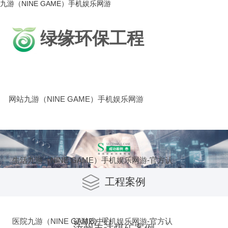
九游（NINE GAME）手机娱乐网游
绿缘环保工程
网站九游（NINE GAME）手机娱乐网游
生活九游（NINE GAME）手机娱乐网游-官方认
工程案例
医院九游（NINE GAME）手机娱乐网游-官方认
证游戏中心
汝州丰达煤矿案例