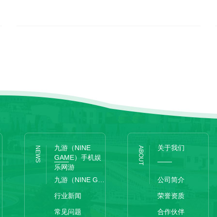
九游（NINE
关于我们
NEWS
ABOUT
GAME）手机娱
乐网游
九游（NINE GAME）手机娱乐网游
公司简介
行业新闻
荣誉资质
常见问题
合作伙伴