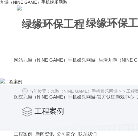
九游（NINE GAME）手机娱乐网游
绿缘环保
网站九游（NINE GAME）手机娱乐网游
生活九游（NINE
当前位置：
九游（NINE GAME）手机娱乐网游
> >
工程
医院九游（NINE GAME）手机娱乐网游-官方认证游戏中心
工程案例
工程案例
新闻资讯
公司简介
联系我们