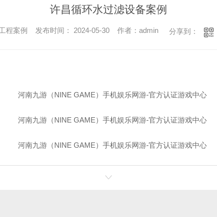
许昌循环水过滤设备案例
程案例 发布时间： 2024-05-30 作者：admin
分享到：