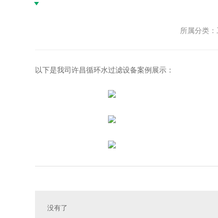
所属分类：工
以下是我司许昌循环水过滤设备案例展示：
没有了