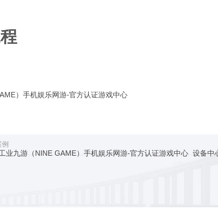
工程
 GAME）手机娱乐网游-官方认证游戏中心
案例
工业九游（NINE GAME）手机娱乐网游-官方认证游戏中心
设备中