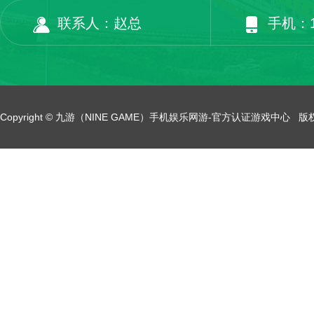
联系人：赵总
手机：13
Copyright © 九游（NINE GAME）手机娱乐网游-官方认证游戏中