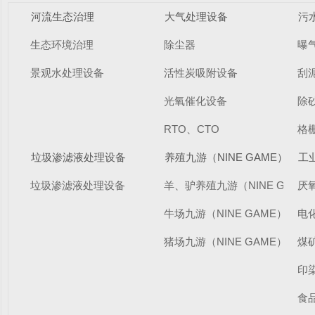
河流生态治理
大气处理设备
污
生态环境治理
除尘器
曝
景观水处理设备
活性炭吸附设备
刮
光氧催化设备
除
RTO、CTO
格
垃圾渗滤液处理设备
养殖九游（NINE GAME）手
工
垃圾渗滤液处理设备
羊、驴养殖九游（NINE GAM
厌
牛场九游（NINE GAME）手
电
猪场九游（NINE GAME）手
煤
印
食