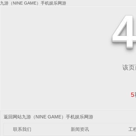
九游（NINE GAME）手机娱乐网游
该页面
5
返回网站九游（NINE GAME）手机娱乐网游
联系我们
新闻资讯
工