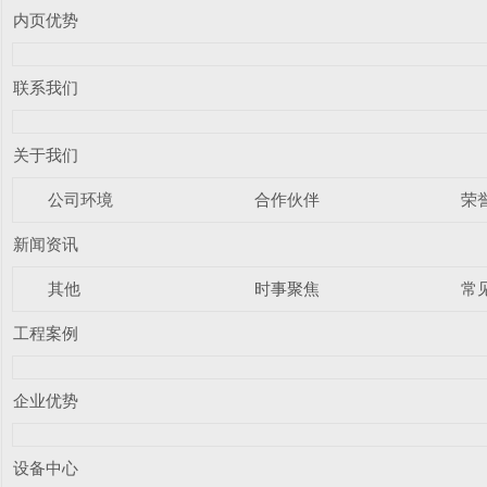
内页优势
联系我们
关于我们
公司环境
合作伙伴
荣
新闻资讯
其他
时事聚焦
常
工程案例
企业优势
设备中心