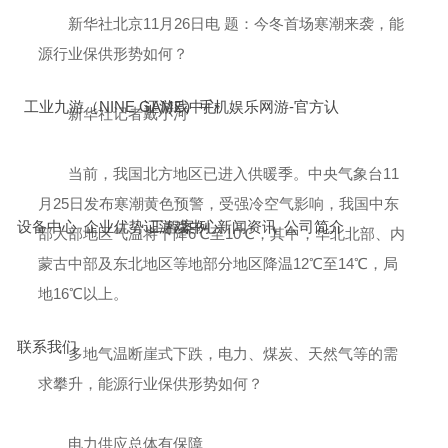
新华社北京11月26日电
题：今冬首场寒潮来袭，能
源行业保供形势如何？
工业九游（NINE GAME）手机娱乐网游-官方认
证游戏中心
新华社记者戴小河
当前，我国北方地区已进入供暖季。中央气象台11
月25日发布寒潮黄色预警，受强冷空气影响，我国中东
设备中心
企业优势
证游戏中心
工程案例
新闻资讯
公司简介
部大部地区气温将下降6℃至10℃，其中，华北北部、内
蒙古中部及东北地区等地部分地区降温12℃至14℃，局
地16℃以上。
联系我们
多地气温断崖式下跌，电力、煤炭、天然气等的需
求攀升，能源行业保供形势如何？
电力供应总体有保障