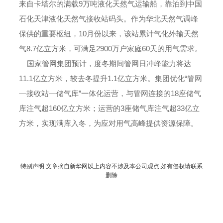
来自卡塔尔的满载9万吨液化天然气运输船，靠泊到中国
石化天津液化天然气接收站码头。作为华北天然气调峰
保供的重要枢纽，10月份以来，该站累计气化外输天然
气8.7亿立方米，可满足2900万户家庭60天的用气需求。
国家管网集团预计，度冬期间管网日冲峰能力将达
11.1亿立方米，较去冬提升1.1亿立方米。集团优化“管网
—接收站—储气库”一体化运营，与管网连接的18座储气
库注气超160亿立方米；运营的3座储气库注气超33亿立
方米，实现满库入冬，为应对用气高峰提供资源保障。
特别声明:
文章摘自新华网以上内容不涉及本公司观点,如有侵权请联系
删除