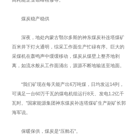
煤炭稳产稳供
深夜，地处内蒙古鄂尔多斯的神东煤炭补连塔煤矿
百米井下灯火通明，综采工作面生产忙碌有序。巨大的
采煤机在轰鸣声中缓缓移动，煤炭从煤壁上整齐地剥
离，如流水般从工作面涌出，源源不断地输送至地面。
“我们矿现在每天能产出6万吨煤，日均发运14列，
可满足一台60万千瓦的煤电机组运行8天、发电1.2亿千
瓦时。”国家能源集团神东煤炭补连塔煤矿生产副矿长郭
海军说。
保暖保供，煤炭是“压舱石”。