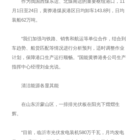
作为我国西煤东运、北煤南运的重要枢纽港口，11
月1日至24日，黄骅港煤炭港区日均卸车143.8列，日均
装船62万吨。
“我们加强与铁路、销售和航运等单位合作，结合到
车趋势、船货匹配等情况进行分析预判，适时调整作业
计划，保障港口生产运行顺畅。”国能黄骅港务公司生产
指挥中心经理刘金光说。
清洁能源各显其能
在山东沂蒙山区，一排排光伏板在阳光下熠熠生
辉。
“目前，临沂市光伏发电装机580万千瓦，月均发电