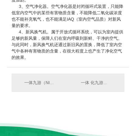
度加剧。
3、空气净化器。空气净化器是封闭循环式装置，只能降
低室内空气中的某些有害物质含量，不能降低二氧化碳浓度
也不能补充氧气，也不能满足IAQ（室内空气品质）对新风
量的要求。
4、新风换气机。属于开放式循环系统，可以为室内提供
足够的新风量，保障人们在室内呼吸到新鲜、干净的空气。
与此同时，新风换气机还通过新旧风的置换，降低了室内空
气中各种有害物质的含量，在很大程度上也产生了
净化空气
的效果。
一体九游（NINE GAME）手机娱乐网游-官方认证游戏中心在使用时需要注意哪些事项？分别是什么？
一体 化九游（NINE GAME）手机娱乐网游-官方认证游戏中心的应用有什么优势？