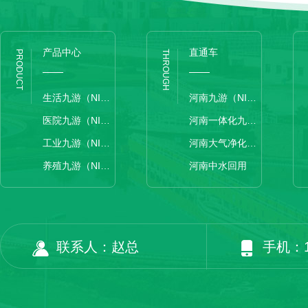
产品中心
直通车
PRODUCT
THROUGH
生活九游（NINE GAME）手机娱乐网游-官方认证游戏中心
河南九游（NINE GAME）手机娱乐网游-官方认证游戏中心
医院九游（NINE GAME）手机娱乐网游-官方认证游戏中心
河南一体化九游（NINE GAME）手机娱乐网游-官方认证游戏中心
工业九游（NINE GAME）手机娱乐网游-官方认证游戏中心
河南大气净化设备
养殖九游（NINE GAME）手机娱乐网游-官方认证游戏中心
河南中水回用
联系人：赵总
手机：13