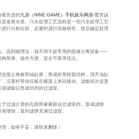
随着先进的
九游（NINE GAME）手机娱乐网游-官方认
而是改善水质。污水处理工艺流程是一些污水处理工艺
件进行分析比较，必要时进行实验研究，然后确定处理
法。说到物理法，就不得不提常用的固液分离设备——
结构简单、操作方便、安全可靠等优点。
梁连接止推板和油缸座，形成矩形框架结构，顶升油缸
下，活塞杆带动压板在横梁上来回移动。滤板依次设置
压缩滤板以形成封闭的过滤室。
大于过滤介质的孔隙而被截留在过滤室内，形成滤饼
逐渐增加，直到滤饼充满过滤室。
整理，如有不妥，请联系删除！