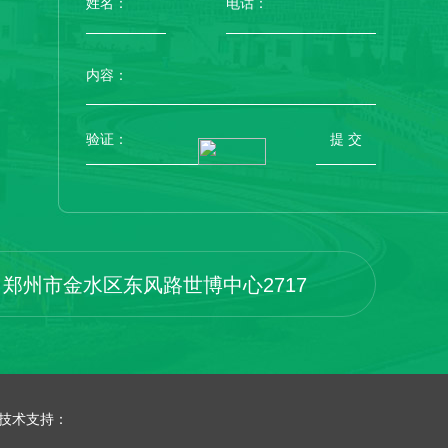
提 交
郑州市金水区东风路世博中心2717
技术支持：