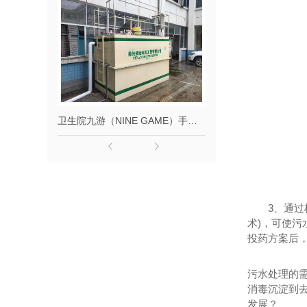
卫生院九游（NINE GAME）手机娱乐网游-官方认证游戏中心
3、通
术)，可使
投药方案后
污水处理的
消毒沉淀到
发展？