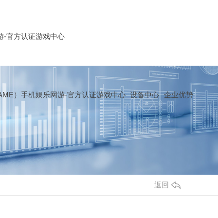
网游-官方认证游戏中心
GAME）手机娱乐网游-官方认证游戏中心
设备中心
企业优势
返回