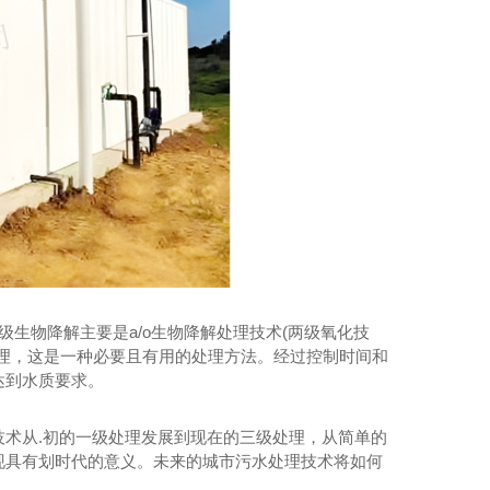
卫生院九游（NINE GAME）手机娱乐网游-官方认证游戏中心
生物降解主要是a/o生物降解处理技术(两级氧化技
理，这是一种必要且有用的处理方法。经过控制时间和
达到水质要求。
术从.初的一级处理发展到现在的三级处理，从简单的
现具有划时代的意义。未来的城市污水处理技术将如何