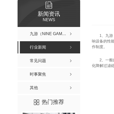
新闻资讯
NEWS
九游（NINE GAME）手机娱乐网游
1、九游
响设备的性
作制度。
行业新闻
2、一
常见问题
化降解过滤
时事聚焦
其他
热门推荐